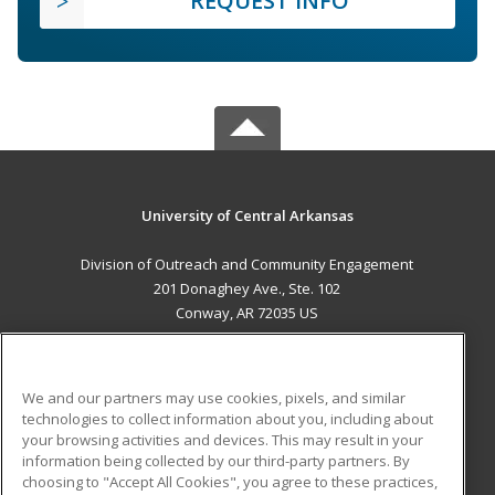
REQUEST INFO
University of Central Arkansas
Division of Outreach and Community Engagement
201 Donaghey Ave., Ste. 102
Conway, AR 72035 US
MAIN CONTENT
Career Training
We and our partners may use cookies, pixels, and similar
technologies to collect information about you, including about
ADDITIONAL RESOURCES
your browsing activities and devices. This may result in your
information being collected by our third-party partners. By
Military
Student Blog
choosing to "Accept All Cookies", you agree to these practices,
Financial Assistance