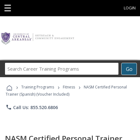
☰
LOGIN
Search
Go
Career
Training
›
›
›
Programs
Training Programs
Fitness
NASM Certified Personal
Trainer (Spanish) (Voucher Included)
phone
Call Us: 855.520.6806
NASM Certified Personal Trainer