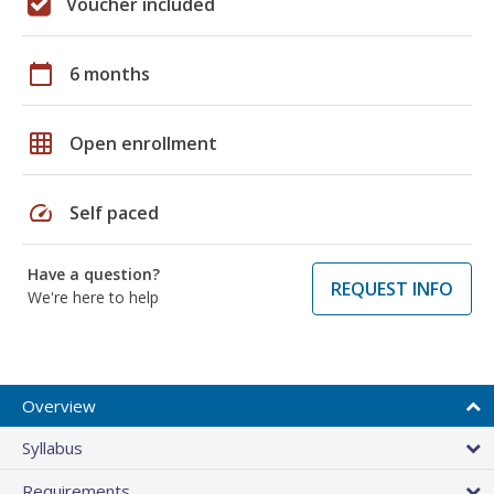
Voucher included
calendar_today
6 months
grid_on
Open enrollment
speed
Self paced
Have a question?
REQUEST INFO
We're here to help
Overview
Syllabus
Requirements