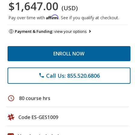
$1,647.00
(USD)
Affirm
Pay over time with
. See if you qualify at checkout.
Payment & Funding:
view your options
ENROLL NOW
Call Us: 855.520.6806
phone
schedule
80 course hrs
Code ES-GES1009