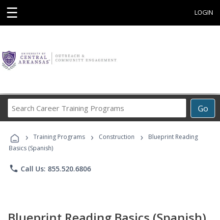
☰
LOGIN
Search
Go
Career
Training
›
›
›
Programs
Training Programs
Construction
Blueprint Reading
Basics (Spanish)
phone
Call Us: 855.520.6806
Blueprint Reading Basics (Spanish)