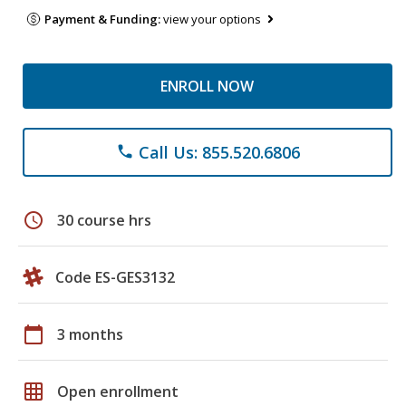
Payment & Funding:
view your options
ENROLL NOW
Call Us: 855.520.6806
phone
schedule
30 course hrs
Code ES-GES3132
calendar_today
3 months
grid_on
Open enrollment